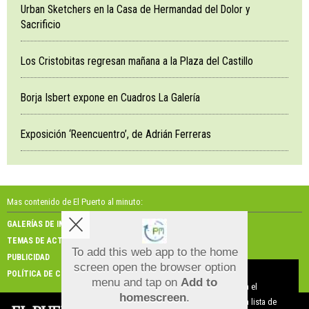
Urban Sketchers en la Casa de Hermandad del Dolor y
Sacrificio
Los Cristobitas regresan mañana a la Plaza del Castillo
Borja Isbert expone en Cuadros La Galería
Exposición ‘Reencuentro’, de Adrián Ferreras
Mas contenido de El Puerto al minuto:
GALERÍAS DE IMÁGENES
GALERÍAS DE VÍDEOS
TEMAS DE ACTUALIDAD
NOSOTROS
To add this web app to the home
PUBLICIDAD
CONTACTO
screen open the browser option
Aviso sobre el Uso de cookies:
POLÍTICA DE COOKIES
menu and tap on
Add to
Utilizamos cookies nuestras y de terceros para el
homescreen
.
funcionamiento del digital. Puedes consultar la lista de