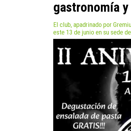
gastronomía y 
El club, apadrinado por Gremi
este 13 de junio en su sede d