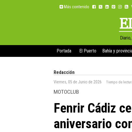
Más contenido
Diario
Portada
El Puerto
Bahía y provinci
Redacción
Viernes, 05 de Junio de 2026
Tiempo de lectur
MOTOCLUB
Fenrir Cádiz c
aniversario co