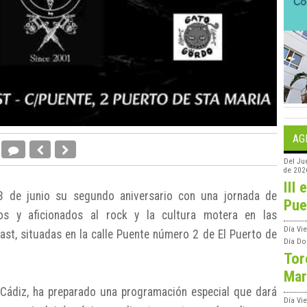
AG
Del
Ju
de 202
III 
13 de junio su segundo aniversario con una jornada de
Pue
gos y aficionados al rock y la cultura motera en las
Día
Vie
ast, situadas en la calle Puente número 2 de El Puerto de
Día
Do
Tor
Mar
Cádiz, ha preparado una programación especial que dará
Día
Vi