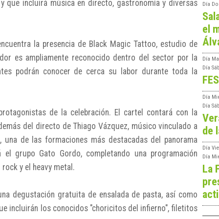
 y que incluirá música en directo, gastronomía y diversas
Día
Do
Sal
el m
Álv
ncuentra la presencia de Black Magic Tattoo, estudio de
dor es ampliamente reconocido dentro del sector por la
Día
Ma
Día
Sá
entes podrán conocer de cerca su labor durante toda la
FES
Día
Mi
Día
Sá
otagonistas de la celebración. El cartel contará con la
Ver
demás del directo de Thiago Vázquez, músico vinculado a
de l
e, una de las formaciones más destacadas del panorama
Día
Vie
rá el grupo Gato Gordo, completando una programación
Día
Mi
rock y el heavy metal.
La 
pre
act
una degustación gratuita de ensalada de pasta, así como
incluirán los conocidos "choricitos del infierno", filetitos