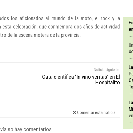
odos los aficionados al mundo de la moto, el rock y la
Ex
a esta celebración, que conmemora dos años de actividad
en
ro de la escena motera de la provincia.
Un
de
La
Noticia siguiente:
Pu
Cata científica ‘In vino veritas‘ en El
Ca
Hospitalito
To
La
Mi
Comentar esta noticia
en
vía no hay comentarios