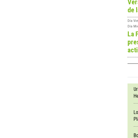
Ver
de l
Día
Vie
Día
Mi
La 
pre
act
Ur
He
Lo
Pl
Bo