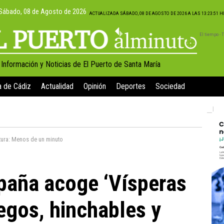
Sábado, 08 de Agosto de 2026
ACTUALIZADA SÁBADO, 08 DE AGOSTO DE 2026 A LAS 13:23:51 
El tiempo -
, Información y Noticias de El Puerto de Santa María
a de Cádiz
Actualidad
Opinión
Deportes
Sociedad
tura:
Menos de un minuto
paña acoge ‘Vísperas
egos, hinchables y