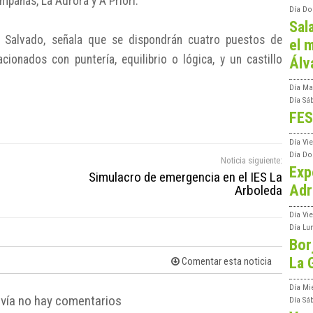
mpanas, La Aurora y A Priori.
Día
Do
Sal
lo Salvado, señala que se dispondrán cuatro puestos de
el m
cionados con puntería, equilibrio o lógica, y un castillo
Álv
Día
Ma
Día
Sá
FES
Día
Vi
Día
Do
Noticia siguiente:
Exp
Simulacro de emergencia en el IES La
Adr
Arboleda
Día
Vi
Día
Lu
Bor
La 
Comentar esta noticia
Día
Mi
vía no hay comentarios
Día
Sá