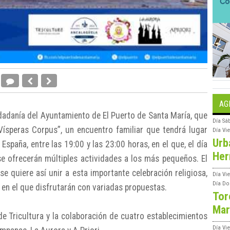
AG
udadanía del Ayuntamiento de El Puerto de Santa María, que
Día
Sá
“Vísperas Corpus”, un encuentro familiar que tendrá lugar
Día
Vi
Urb
 España, entre las 19:00 y las 23:00 horas, en el que, el día
Her
 se ofrecerán múltiples actividades a los más pequeños. El
se quiere así unir a esta importante celebración religiosa,
Día
Vie
Día
Do
 en el que disfrutarán con variadas propuestas.
Tor
Mar
de Tricultura y la colaboración de cuatro establecimientos
Día
Vi