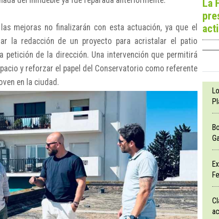
inada del inmueble ya fue reparada anteriormente.
La 
pre
act
as mejoras no finalizarán con esta actuación, ya que el
r la redacción de un proyecto para acristalar el patio
na petición de la dirección. Una intervención que permitirá
spacio y reforzar el papel del Conservatorio como referente
oven en la ciudad.
Lo
Pl
Bo
Ga
Ex
Fe
Cl
ac