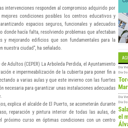
s intervenciones responden al compromiso adquirido por
 mejores condiciones posibles los centros educativos y
 garantizando espacios seguros, funcionales y adecuados
do donde hacía falta, resolviendo problemas que afectaban
es y mejorando edificios que son fundamentales para la
en nuestra ciudad", ha señalado.
AG
 de Adultos (CEPER) La Arboleda Perdida, el Ayuntamiento
Día
Vie
ación e impermeabilización de la cubierta para poner fin a
Día
Do
Tor
ectando a varias aulas y que este invierno con las fuertes
Mar
ón necesaria para garantizar unas instalaciones adecuadas
.
Día
Vi
Día
Do
os, explica el alcalde de El Puerto, se acometerán durante
Sal
o, reparación y pintura interior de todas las aulas, de
el m
 el próximo curso en óptimas condiciones con un centro
Álv