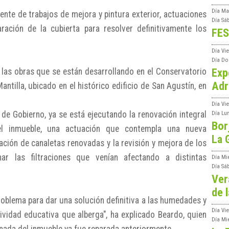
Día
Ma
mente de trabajos de mejora y pintura exterior, actuaciones
Día
Sá
ación de la cubierta para resolver definitivamente los
FES
Día
Vi
Día
Do
Exp
o las obras que se están desarrollando en el Conservatorio
Adr
tilla, ubicado en el histórico edificio de San Agustín, en
Día
Vi
de Gobierno, ya se está ejecutando la renovación integral
Día
Lu
Bor
del inmueble, una actuación que contempla una nueva
La 
ación de canaletas renovadas y la revisión y mejora de los
nar las filtraciones que venían afectando a distintas
Día
Mi
Día
Sá
Ver
de l
roblema para dar una solución definitiva a las humedades y
Día
Vie
tividad educativa que alberga", ha explicado Beardo, quien
Día
Mi