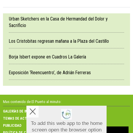
Urban Sketchers en la Casa de Hermandad del Dolor y
Sacrificio
Los Cristobitas regresan mañana a la Plaza del Castillo
Borja Isbert expone en Cuadros La Galería
Exposición ‘Reencuentro’, de Adrián Ferreras
Mas contenido de El Puerto al minuto:
GALERÍAS DE IMÁGENES
GALERÍAS DE VÍDEOS
TEMAS DE ACTUALIDAD
NOSOTROS
To add this web app to the home
PUBLICIDAD
CONTACTO
screen open the browser option
Aviso sobre el Uso de cookies:
POLÍTICA DE COOKIES