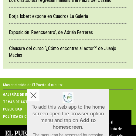
Los Cristobitas regresan mañana a la Plaza del Castillo
Borja Isbert expone en Cuadros La Galería
Exposición ‘Reencuentro’, de Adrián Ferreras
Clausura del curso ‘¿Cómo encontrar al actor?’ de Juanjo
Macías
Mas contenido de El Puerto al minuto:
GALERÍAS DE IMÁGENES
GALERÍAS DE VÍDEOS
TEMAS DE ACTUALIDAD
NOSOTROS
To add this web app to the home
PUBLICIDAD
CONTACTO
screen open the browser option
Aviso sobre el Uso de cookies:
POLÍTICA DE COOKIES
menu and tap on
Add to
Utilizamos cookies nuestras y de terceros para el
homescreen
.
funcionamiento del digital. Puedes consultar la lista de
The menu can be accessed by pressing
cookies y como desconectarlas.
Ver nuestra Política de