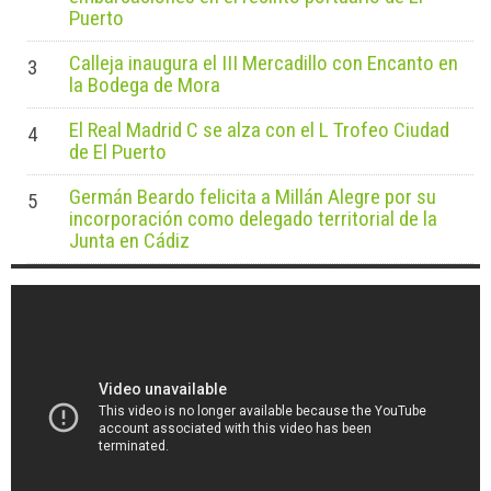
Puerto
Calleja inaugura el III Mercadillo con Encanto en
3
la Bodega de Mora
El Real Madrid C se alza con el L Trofeo Ciudad
4
de El Puerto
Germán Beardo felicita a Millán Alegre por su
5
incorporación como delegado territorial de la
Junta en Cádiz