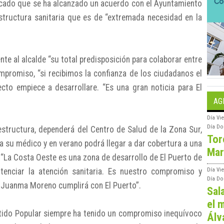
licado que se ha alcanzado un acuerdo con el Ayuntamiento
estructura sanitaria que es de “extremada necesidad en la
e al alcalde “su total predisposición para colaborar entre
mpromiso, “si recibimos la confianza de los ciudadanos el
to empiece a desarrollare. “Es una gran noticia para El
AG
Día
Vie
Día
Do
estructura, dependerá del Centro de Salud de la Zona Sur,
Tor
 su médico y en verano podrá llegar a dar cobertura a una
Mar
“La Costa Oeste es una zona de desarrollo de El Puerto de
tenciar la atención sanitaria. Es nuestro compromiso y
Día
Vi
Día
Do
 Juanma Moreno cumplirá con El Puerto”.
Sal
el m
tido Popular siempre ha tenido un compromiso inequívoco
Álv