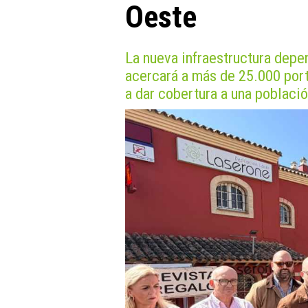
Oeste
La nueva infraestructura depen
acercará a más de 25.000 port
a dar cobertura a una poblaci