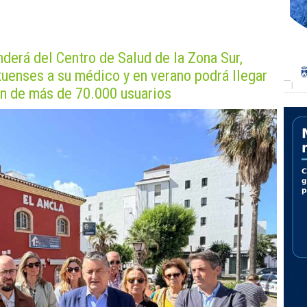
derá del Centro de Salud de la Zona Sur,
uenses a su médico y en verano podrá llegar
ón de más de 70.000 usuarios