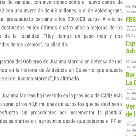
ria de sanidad, con inversiones como el nuevo centro de
Día
Ma
22 con una inversión de 4,3 millones, o el de Valdelagrana,
Día
Sá
FES
n presupuesto cercano a los 200.000 euros, A ello se
 destinados en los últimos cuatro años a mejoras de los
Día
Vi
es de la localidad. “Hoy damos un paso más y nos
Día
Do
Exp
as de los vecinos”, ha añadido.
Adr
a gestión del Gobierno de Juanma Moreno en defensa de una
Día
Vi
Día
Lu
bido en la historia de Andalucía un Gobierno que apueste
Bor
ue el de Juanma Moreno”, ha afirmado.
La 
Día
Mi
de Juanma Moreno ha invertido en la provincia de Cádiz más
Día
Sá
o serán otros 40,8 millones de euros los que se destinen a
Ver
sfuerzo sin precedentes por incrementar la plantilla”
de l
es sanitarios en la provincia desde que gobierna el PP en
Día
Vie
Día
Mi