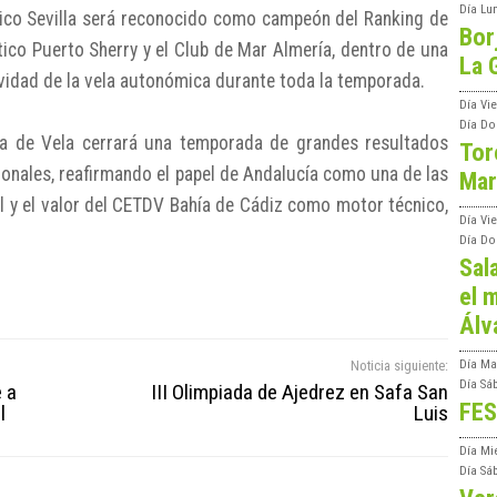
Día
Lu
utico Sevilla será reconocido como campeón del Ranking de
Bor
ico Puerto Sherry y el Club de Mar Almería, dentro de una
La 
ctividad de la vela autonómica durante toda la temporada.
Día
Vie
Día
Do
za de Vela cerrará una temporada de grandes resultados
Tor
ionales, reafirmando el papel de Andalucía como una de las
Mar
al y el valor del CETDV Bahía de Cádiz como motor técnico,
Día
Vi
Día
Do
Sal
el m
Álv
Noticia siguiente:
Día
Ma
Día
Sá
e a
III Olimpiada de Ajedrez en Safa San
FES
l
Luis
Día
Mi
Día
Sá