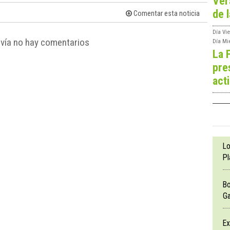
Ver
de l
Comentar esta noticia
Día
Vie
vía no hay comentarios
Día
Mi
La 
pre
act
Lo
Pl
Bo
Ga
Ex