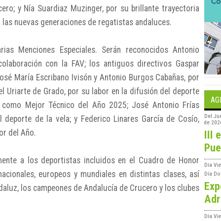
ro; y Nía Suardiaz Muzinger, por su brillante trayectoria
a las nuevas generaciones de regatistas andaluces.
rias Menciones Especiales. Serán reconocidos Antonio
colaboración con la FAV; los antiguos directivos Gaspar
José María Escribano Ivisón y Antonio Burgos Cabañas, por
el Uriarte de Grado, por su labor en la difusión del deporte
AG
s, como Mejor Técnico del Año 2025; José Antonio Frías
Del
Ju
l deporte de la vela; y Federico Linares García de Cosío,
de 202
r del Año.
III 
Pue
mente a los deportistas incluidos en el Cuadro de Honor
Día
Vi
cionales, europeos y mundiales en distintas clases, así
Día
Do
Exp
aluz, los campeones de Andalucía de Crucero y los clubes
Adr
Día
Vi