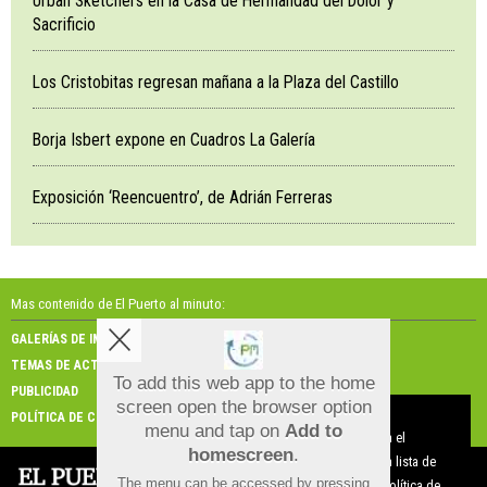
Urban Sketchers en la Casa de Hermandad del Dolor y
Sacrificio
Los Cristobitas regresan mañana a la Plaza del Castillo
Borja Isbert expone en Cuadros La Galería
Exposición ‘Reencuentro’, de Adrián Ferreras
Mas contenido de El Puerto al minuto:
GALERÍAS DE IMÁGENES
GALERÍAS DE VÍDEOS
TEMAS DE ACTUALIDAD
NOSOTROS
To add this web app to the home
PUBLICIDAD
CONTACTO
screen open the browser option
Aviso sobre el Uso de cookies:
POLÍTICA DE COOKIES
menu and tap on
Add to
Utilizamos cookies nuestras y de terceros para el
homescreen
.
funcionamiento del digital. Puedes consultar la lista de
The menu can be accessed by pressing
cookies y como desconectarlas.
Ver nuestra Política de