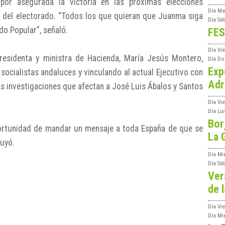
por asegurada la victoria en las próximas elecciones
Día
Ma
n del electorado. “Todos los que quieran que Juanma siga
Día
Sá
do Popular”, señaló.
FES
Día
Vi
presidenta y ministra de Hacienda, María Jesús Montero,
Día
Do
Exp
socialistas andaluces y vinculando al actual Ejecutivo con
Adr
s investigaciones que afectan a José Luis Ábalos y Santos
Día
Vi
Día
Lu
Bor
portunidad de mandar un mensaje a toda España de que se
La 
luyó.
Día
Mi
Día
Sá
Ver
de l
Día
Vie
Día
Mi