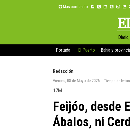
Más contenido
Diario
Portada
El Puerto
Bahía y provinci
Redacción
Viernes, 08 de Mayo de 2026
Tiempo de lectur
17M
Feijóo, desde E
Ábalos, ni Cer