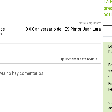
La 
pre
act
Noticia siguiente:
 de
XXX aniversario del IES Pintor Juan Lara
en
Lo
Pl
Comentar esta noticia
Bo
Ga
vía no hay comentarios
Ex
Fe
Cl
ac