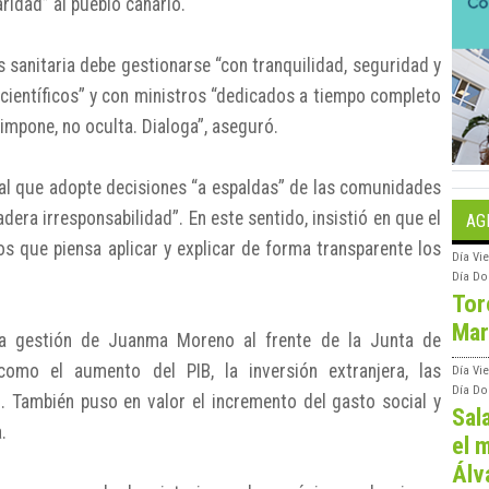
ridad” al pueblo canario.
is sanitaria debe gestionarse “con tranquilidad, seguridad y
s científicos” y con ministros “dedicados a tiempo completo
 impone, no oculta. Dialoga”, aseguró.
ral que adopte decisiones “a espaldas” de las comunidades
dera irresponsabilidad”. En este sentido, insistió en que el
AG
s que piensa aplicar y explicar de forma transparente los
Día
Vie
Día
Do
Tor
Mar
 la gestión de Juanma Moreno al frente de la Junta de
como el aumento del PIB, la inversión extranjera, las
Día
Vi
Día
Do
o. También puso en valor el incremento del gasto social y
Sal
.
el m
Álv