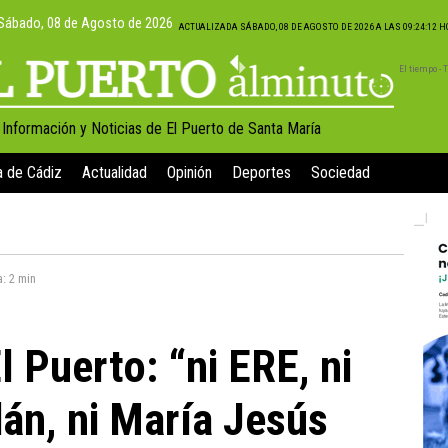
Sábado, 08 de Agosto de 2026
ACTUALIZADA SÁBADO, 08 DE AGOSTO DE 2026 A LAS 09:24:12 
El tiempo -
, Información y Noticias de El Puerto de Santa María
a de Cádiz
Actualidad
Opinión
Deportes
Sociedad
a:
2 min
l Puerto: “ni ERE, ni
dán, ni María Jesús