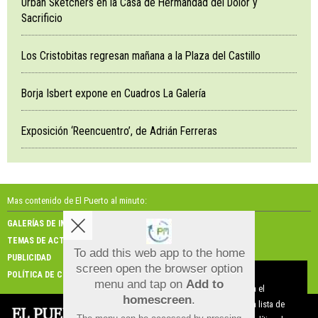
Urban Sketchers en la Casa de Hermandad del Dolor y
Sacrificio
Los Cristobitas regresan mañana a la Plaza del Castillo
Borja Isbert expone en Cuadros La Galería
Exposición ‘Reencuentro’, de Adrián Ferreras
Mas contenido de El Puerto al minuto:
GALERÍAS DE IMÁGENES
GALERÍAS DE VÍDEOS
TEMAS DE ACTUALIDAD
NOSOTROS
To add this web app to the home
PUBLICIDAD
CONTACTO
screen open the browser option
Aviso sobre el Uso de cookies:
POLÍTICA DE COOKIES
menu and tap on
Add to
Utilizamos cookies nuestras y de terceros para el
homescreen
.
funcionamiento del digital. Puedes consultar la lista de